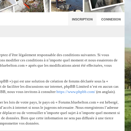
INSCRIPTION
CONNEXION
eptez d’être légalement responsable des conditions suivantes. Si vous
vons modifier ces conditions à n’importe quel moment et nous essaierons de
bluebelton.com » après que les modifications aient été effectuées, vous
pBB ») qui est une solution de création de forums déclarée sous la «
 de faciliter les discussions sur internet, phpBB Limited n’est en aucun cas
pBB, nous vous invitons à consulter
https://www.phpbb.com/
(en anglais).
er les lois de votre pays, le pays où « Forums.bluebelton.com » est hébergé,
’accès à internet si nous le jugeons nécessaire. Nous enregistrons l’adresse
de déplacer ou de verrouiller n’importe quel sujet à n’importe quel moment si
 de données. Bien que cette information ne sera pas diffusée à une tierce
compromettre vos données.