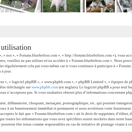
tilisation
», « nos », « Forums.bluebelton.com », « http://forums.bluebelton.com »), vous acc
ntes, veuillez ne pas utiliser et/ou accéder à « Forums.bluebelton.com ». Nous pou
ier régulièrement cela par vous-même car si vous continuez à participer à « Forums.
 à jour.
 leur », « logiciel phpBB », « www.phpbb.com », « phpBB Limited », « équipes de ph
 être téléchargée sur
www.phpbb.com
(en anglais). Le logiciel phpBB a pour seul but
nous n’acceptons pas. Si vous souhaitez obtenir plus d’informations concernant ph
ire, diffamatoire, choquant, menaçant, pornographique, etc. qui pourrait transgress
posez à un bannissement immédiat et permanent et nous avertirons votre fournisseur d
 acceptez le fait que « Forums.bluebelton.com » ait le droit de supprimer, d’éditer, 
 que toutes les informations que vous avez spécifiées soient stockées dans notre base
 pourront être tenus comme responsables en cas de tentative de piratage visant à 