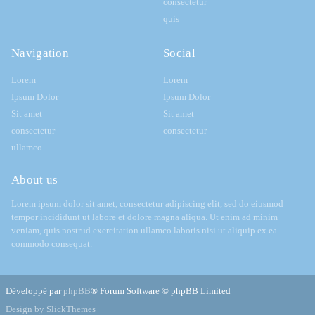
consectetur
quis
Navigation
Social
Lorem
Lorem
Ipsum Dolor
Ipsum Dolor
Sit amet
Sit amet
consectetur
consectetur
ullamco
About us
Lorem ipsum dolor sit amet, consectetur adipiscing elit, sed do eiusmod
tempor incididunt ut labore et dolore magna aliqua. Ut enim ad minim
veniam, quis nostrud exercitation ullamco laboris nisi ut aliquip ex ea
commodo consequat.
Développé par
phpBB
® Forum Software © phpBB Limited
Design by SlickThemes