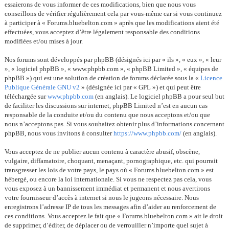
essaierons de vous informer de ces modifications, bien que nous vous
conseillons de vérifier régulièrement cela par vous-même car si vous continuez
à participer à « Forums.bluebelton.com » après que les modifications aient été
effectuées, vous acceptez d’être légalement responsable des conditions
modifiées et/ou mises à jour.
Nos forums sont développés par phpBB (désignés ici par « ils », « eux », « leur
», « logiciel phpBB », « www.phpbb.com », « phpBB Limited », « équipes de
phpBB ») qui est une solution de création de forums déclarée sous la «
Licence
Publique Générale GNU v2
» (désignée ici par « GPL ») et qui peut être
téléchargée sur
www.phpbb.com
(en anglais). Le logiciel phpBB a pour seul but
de faciliter les discussions sur internet, phpBB Limited n’est en aucun cas
responsable de la conduite et/ou du contenu que nous acceptons et/ou que
nous n’acceptons pas. Si vous souhaitez obtenir plus d’informations concernant
phpBB, nous vous invitons à consulter
https://www.phpbb.com/
(en anglais).
Vous acceptez de ne publier aucun contenu à caractère abusif, obscène,
vulgaire, diffamatoire, choquant, menaçant, pornographique, etc. qui pourrait
transgresser les lois de votre pays, le pays où « Forums.bluebelton.com » est
hébergé, ou encore la loi internationale. Si vous ne respectez pas cela, vous
vous exposez à un bannissement immédiat et permanent et nous avertirons
votre fournisseur d’accès à internet si nous le jugeons nécessaire. Nous
enregistrons l’adresse IP de tous les messages afin d’aider au renforcement de
ces conditions. Vous acceptez le fait que « Forums.bluebelton.com » ait le droit
de supprimer, d’éditer, de déplacer ou de verrouiller n’importe quel sujet à