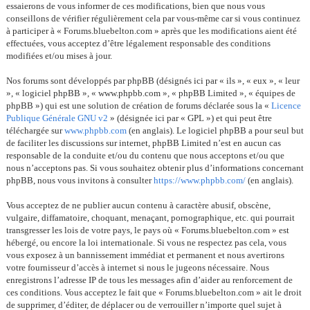
essaierons de vous informer de ces modifications, bien que nous vous
conseillons de vérifier régulièrement cela par vous-même car si vous continuez
à participer à « Forums.bluebelton.com » après que les modifications aient été
effectuées, vous acceptez d’être légalement responsable des conditions
modifiées et/ou mises à jour.
Nos forums sont développés par phpBB (désignés ici par « ils », « eux », « leur
», « logiciel phpBB », « www.phpbb.com », « phpBB Limited », « équipes de
phpBB ») qui est une solution de création de forums déclarée sous la «
Licence
Publique Générale GNU v2
» (désignée ici par « GPL ») et qui peut être
téléchargée sur
www.phpbb.com
(en anglais). Le logiciel phpBB a pour seul but
de faciliter les discussions sur internet, phpBB Limited n’est en aucun cas
responsable de la conduite et/ou du contenu que nous acceptons et/ou que
nous n’acceptons pas. Si vous souhaitez obtenir plus d’informations concernant
phpBB, nous vous invitons à consulter
https://www.phpbb.com/
(en anglais).
Vous acceptez de ne publier aucun contenu à caractère abusif, obscène,
vulgaire, diffamatoire, choquant, menaçant, pornographique, etc. qui pourrait
transgresser les lois de votre pays, le pays où « Forums.bluebelton.com » est
hébergé, ou encore la loi internationale. Si vous ne respectez pas cela, vous
vous exposez à un bannissement immédiat et permanent et nous avertirons
votre fournisseur d’accès à internet si nous le jugeons nécessaire. Nous
enregistrons l’adresse IP de tous les messages afin d’aider au renforcement de
ces conditions. Vous acceptez le fait que « Forums.bluebelton.com » ait le droit
de supprimer, d’éditer, de déplacer ou de verrouiller n’importe quel sujet à