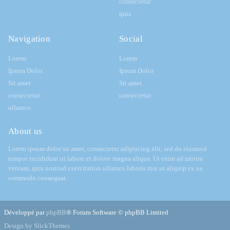
consectetur
quis
Navigation
Social
Lorem
Lorem
Ipsum Dolor
Ipsum Dolor
Sit amet
Sit amet
consectetur
consectetur
ullamco
About us
Lorem ipsum dolor sit amet, consectetur adipiscing elit, sed do eiusmod
tempor incididunt ut labore et dolore magna aliqua. Ut enim ad minim
veniam, quis nostrud exercitation ullamco laboris nisi ut aliquip ex ea
commodo consequat.
Développé par
phpBB
® Forum Software © phpBB Limited
Design by SlickThemes