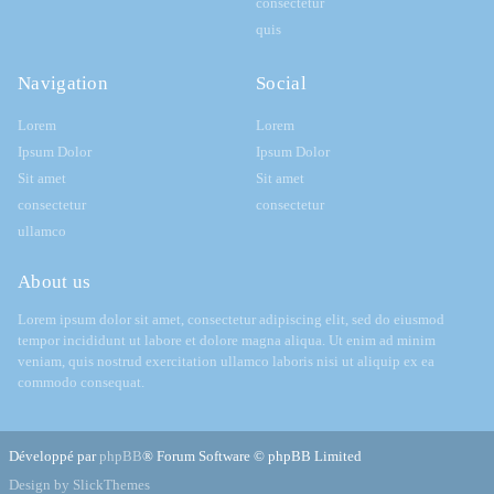
consectetur
quis
Navigation
Social
Lorem
Lorem
Ipsum Dolor
Ipsum Dolor
Sit amet
Sit amet
consectetur
consectetur
ullamco
About us
Lorem ipsum dolor sit amet, consectetur adipiscing elit, sed do eiusmod
tempor incididunt ut labore et dolore magna aliqua. Ut enim ad minim
veniam, quis nostrud exercitation ullamco laboris nisi ut aliquip ex ea
commodo consequat.
Développé par
phpBB
® Forum Software © phpBB Limited
Design by SlickThemes