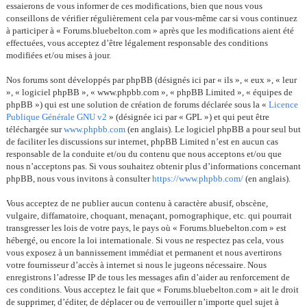
essaierons de vous informer de ces modifications, bien que nous vous
conseillons de vérifier régulièrement cela par vous-même car si vous continuez
à participer à « Forums.bluebelton.com » après que les modifications aient été
effectuées, vous acceptez d’être légalement responsable des conditions
modifiées et/ou mises à jour.
Nos forums sont développés par phpBB (désignés ici par « ils », « eux », « leur
», « logiciel phpBB », « www.phpbb.com », « phpBB Limited », « équipes de
phpBB ») qui est une solution de création de forums déclarée sous la «
Licence
Publique Générale GNU v2
» (désignée ici par « GPL ») et qui peut être
téléchargée sur
www.phpbb.com
(en anglais). Le logiciel phpBB a pour seul but
de faciliter les discussions sur internet, phpBB Limited n’est en aucun cas
responsable de la conduite et/ou du contenu que nous acceptons et/ou que
nous n’acceptons pas. Si vous souhaitez obtenir plus d’informations concernant
phpBB, nous vous invitons à consulter
https://www.phpbb.com/
(en anglais).
Vous acceptez de ne publier aucun contenu à caractère abusif, obscène,
vulgaire, diffamatoire, choquant, menaçant, pornographique, etc. qui pourrait
transgresser les lois de votre pays, le pays où « Forums.bluebelton.com » est
hébergé, ou encore la loi internationale. Si vous ne respectez pas cela, vous
vous exposez à un bannissement immédiat et permanent et nous avertirons
votre fournisseur d’accès à internet si nous le jugeons nécessaire. Nous
enregistrons l’adresse IP de tous les messages afin d’aider au renforcement de
ces conditions. Vous acceptez le fait que « Forums.bluebelton.com » ait le droit
de supprimer, d’éditer, de déplacer ou de verrouiller n’importe quel sujet à