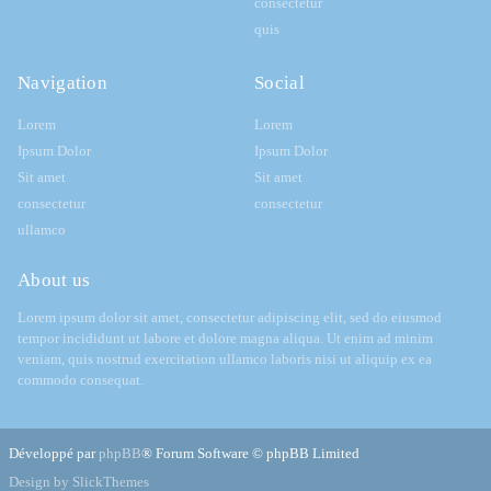
consectetur
quis
Navigation
Social
Lorem
Lorem
Ipsum Dolor
Ipsum Dolor
Sit amet
Sit amet
consectetur
consectetur
ullamco
About us
Lorem ipsum dolor sit amet, consectetur adipiscing elit, sed do eiusmod
tempor incididunt ut labore et dolore magna aliqua. Ut enim ad minim
veniam, quis nostrud exercitation ullamco laboris nisi ut aliquip ex ea
commodo consequat.
Développé par
phpBB
® Forum Software © phpBB Limited
Design by SlickThemes