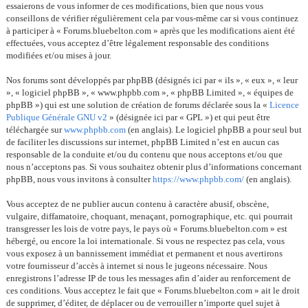
essaierons de vous informer de ces modifications, bien que nous vous
conseillons de vérifier régulièrement cela par vous-même car si vous continuez
à participer à « Forums.bluebelton.com » après que les modifications aient été
effectuées, vous acceptez d’être légalement responsable des conditions
modifiées et/ou mises à jour.
Nos forums sont développés par phpBB (désignés ici par « ils », « eux », « leur
», « logiciel phpBB », « www.phpbb.com », « phpBB Limited », « équipes de
phpBB ») qui est une solution de création de forums déclarée sous la «
Licence
Publique Générale GNU v2
» (désignée ici par « GPL ») et qui peut être
téléchargée sur
www.phpbb.com
(en anglais). Le logiciel phpBB a pour seul but
de faciliter les discussions sur internet, phpBB Limited n’est en aucun cas
responsable de la conduite et/ou du contenu que nous acceptons et/ou que
nous n’acceptons pas. Si vous souhaitez obtenir plus d’informations concernant
phpBB, nous vous invitons à consulter
https://www.phpbb.com/
(en anglais).
Vous acceptez de ne publier aucun contenu à caractère abusif, obscène,
vulgaire, diffamatoire, choquant, menaçant, pornographique, etc. qui pourrait
transgresser les lois de votre pays, le pays où « Forums.bluebelton.com » est
hébergé, ou encore la loi internationale. Si vous ne respectez pas cela, vous
vous exposez à un bannissement immédiat et permanent et nous avertirons
votre fournisseur d’accès à internet si nous le jugeons nécessaire. Nous
enregistrons l’adresse IP de tous les messages afin d’aider au renforcement de
ces conditions. Vous acceptez le fait que « Forums.bluebelton.com » ait le droit
de supprimer, d’éditer, de déplacer ou de verrouiller n’importe quel sujet à