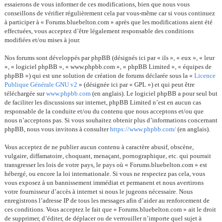
essaierons de vous informer de ces modifications, bien que nous vous
conseillons de vérifier régulièrement cela par vous-même car si vous continuez
à participer à « Forums.bluebelton.com » après que les modifications aient été
effectuées, vous acceptez d’être légalement responsable des conditions
modifiées et/ou mises à jour.
Nos forums sont développés par phpBB (désignés ici par « ils », « eux », « leur
», « logiciel phpBB », « www.phpbb.com », « phpBB Limited », « équipes de
phpBB ») qui est une solution de création de forums déclarée sous la «
Licence
Publique Générale GNU v2
» (désignée ici par « GPL ») et qui peut être
téléchargée sur
www.phpbb.com
(en anglais). Le logiciel phpBB a pour seul but
de faciliter les discussions sur internet, phpBB Limited n’est en aucun cas
responsable de la conduite et/ou du contenu que nous acceptons et/ou que
nous n’acceptons pas. Si vous souhaitez obtenir plus d’informations concernant
phpBB, nous vous invitons à consulter
https://www.phpbb.com/
(en anglais).
Vous acceptez de ne publier aucun contenu à caractère abusif, obscène,
vulgaire, diffamatoire, choquant, menaçant, pornographique, etc. qui pourrait
transgresser les lois de votre pays, le pays où « Forums.bluebelton.com » est
hébergé, ou encore la loi internationale. Si vous ne respectez pas cela, vous
vous exposez à un bannissement immédiat et permanent et nous avertirons
votre fournisseur d’accès à internet si nous le jugeons nécessaire. Nous
enregistrons l’adresse IP de tous les messages afin d’aider au renforcement de
ces conditions. Vous acceptez le fait que « Forums.bluebelton.com » ait le droit
de supprimer, d’éditer, de déplacer ou de verrouiller n’importe quel sujet à