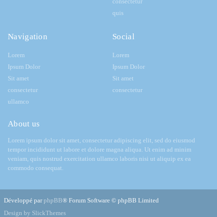
consectetur
quis
Navigation
Social
Lorem
Lorem
Ipsum Dolor
Ipsum Dolor
Sit amet
Sit amet
consectetur
consectetur
ullamco
About us
Lorem ipsum dolor sit amet, consectetur adipiscing elit, sed do eiusmod
tempor incididunt ut labore et dolore magna aliqua. Ut enim ad minim
veniam, quis nostrud exercitation ullamco laboris nisi ut aliquip ex ea
commodo consequat.
Développé par
phpBB
® Forum Software © phpBB Limited
Design by SlickThemes