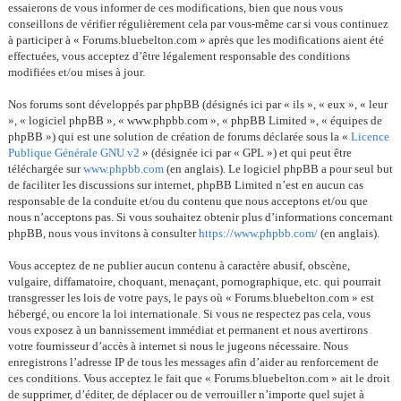
essaierons de vous informer de ces modifications, bien que nous vous
conseillons de vérifier régulièrement cela par vous-même car si vous continuez
à participer à « Forums.bluebelton.com » après que les modifications aient été
effectuées, vous acceptez d’être légalement responsable des conditions
modifiées et/ou mises à jour.
Nos forums sont développés par phpBB (désignés ici par « ils », « eux », « leur
», « logiciel phpBB », « www.phpbb.com », « phpBB Limited », « équipes de
phpBB ») qui est une solution de création de forums déclarée sous la «
Licence
Publique Générale GNU v2
» (désignée ici par « GPL ») et qui peut être
téléchargée sur
www.phpbb.com
(en anglais). Le logiciel phpBB a pour seul but
de faciliter les discussions sur internet, phpBB Limited n’est en aucun cas
responsable de la conduite et/ou du contenu que nous acceptons et/ou que
nous n’acceptons pas. Si vous souhaitez obtenir plus d’informations concernant
phpBB, nous vous invitons à consulter
https://www.phpbb.com/
(en anglais).
Vous acceptez de ne publier aucun contenu à caractère abusif, obscène,
vulgaire, diffamatoire, choquant, menaçant, pornographique, etc. qui pourrait
transgresser les lois de votre pays, le pays où « Forums.bluebelton.com » est
hébergé, ou encore la loi internationale. Si vous ne respectez pas cela, vous
vous exposez à un bannissement immédiat et permanent et nous avertirons
votre fournisseur d’accès à internet si nous le jugeons nécessaire. Nous
enregistrons l’adresse IP de tous les messages afin d’aider au renforcement de
ces conditions. Vous acceptez le fait que « Forums.bluebelton.com » ait le droit
de supprimer, d’éditer, de déplacer ou de verrouiller n’importe quel sujet à