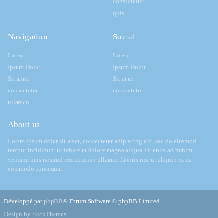
consectetur
quis
Navigation
Social
Lorem
Lorem
Ipsum Dolor
Ipsum Dolor
Sit amet
Sit amet
consectetur
consectetur
ullamco
About us
Lorem ipsum dolor sit amet, consectetur adipiscing elit, sed do eiusmod
tempor incididunt ut labore et dolore magna aliqua. Ut enim ad minim
veniam, quis nostrud exercitation ullamco laboris nisi ut aliquip ex ea
commodo consequat.
Développé par
phpBB
® Forum Software © phpBB Limited
Design by SlickThemes