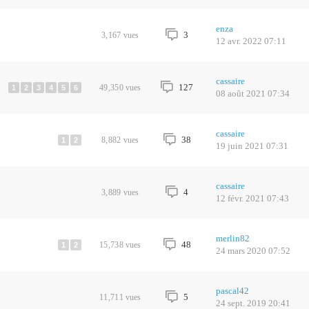
enza
3
3,167
vues
12 avr. 2022 07:11
cassaire
127
49,350
vues
1
2
3
4
5
6
08 août 2021 07:34
cassaire
38
8,882
vues
1
2
19 juin 2021 07:31
cassaire
4
3,889
vues
12 févr. 2021 07:43
merlin82
48
15,738
vues
1
2
24 mars 2020 07:52
pascal42
5
11,711
vues
24 sept. 2019 20:41