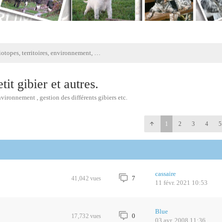
Biotopes, territoires, environnement, petit gibier et autres.
it gibier et autres.
vironnement , gestion des différents gibiers etc.
1
2
3
4
5
cassaire
7
41,042
vues
11 févr. 2021 10:53
Blue
0
17,732
vues
03 avr. 2008 11:36