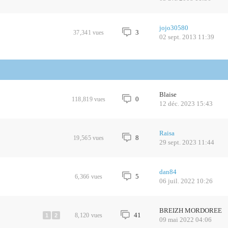
jojo30580
3
37,341
vues
02 sept. 2013 11:39
Blaise
0
118,819
vues
12 déc. 2023 15:43
Raisa
8
19,565
vues
29 sept. 2023 11:44
dan84
5
6,366
vues
06 juil. 2022 10:26
BREIZH MORDOREE
41
8,120
vues
1
2
09 mai 2022 04:06