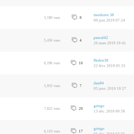
mordoree 38
8
5,180
vues
09 juin 2019 07:24
pascal42
4
5,456
vues
26 mars 2019 19:41
Heden38
16
6,196
vues
22 févr. 2019 05:33
dan84
7
5,933
vues
05 janv. 2019 19:27
gringo
20
7,822
vues
13 déc. 2018 09:58
gringo
17
6,110
vues
01 déc. 2018 07:55