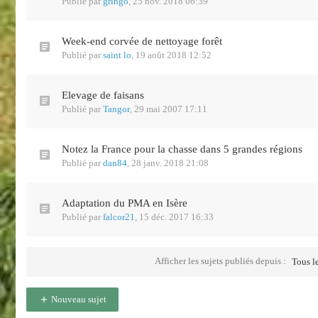
Publié par
gringo
,
25 nov. 2018 06:39
Week-end corvée de nettoyage forêt
Publié par
saint lo
,
19 août 2018 12:52
Elevage de faisans
Publié par
Tangor
,
29 mai 2007 17:11
Notez la France pour la chasse dans 5 grandes régions
Publié par
dan84
,
28 janv. 2018 21:08
Adaptation du PMA en Isère
Publié par
falcor21
,
15 déc. 2017 16:33
Afficher les sujets publiés depuis :
Tous le
Nouveau sujet