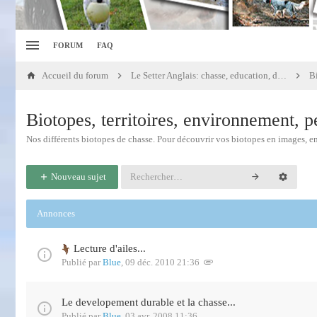
FORUM
FAQ
Accueil du forum
Le Setter Anglais: chasse, education, dressage
Biotopes, territoires, environnement, pet
Nos différents biotopes de chasse. Pour découvrir vos biotopes en images, en
Nouveau sujet
Annonces
Lecture d'ailes...
Publié par
Blue
,
09 déc. 2010 21:36
Le developement durable et la chasse...
Publié par
Blue
,
03 avr. 2008 11:36