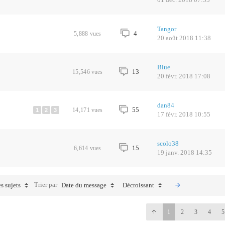
Tangor
4
5,888
vues
20 août 2018 11:38
Blue
13
15,546
vues
20 févr. 2018 17:08
dan84
55
14,171
vues
1
2
3
17 févr. 2018 10:55
scolo38
15
6,614
vues
19 janv. 2018 14:35
Trier par
s sujets
Date du message
Décroissant
1
2
3
4
5