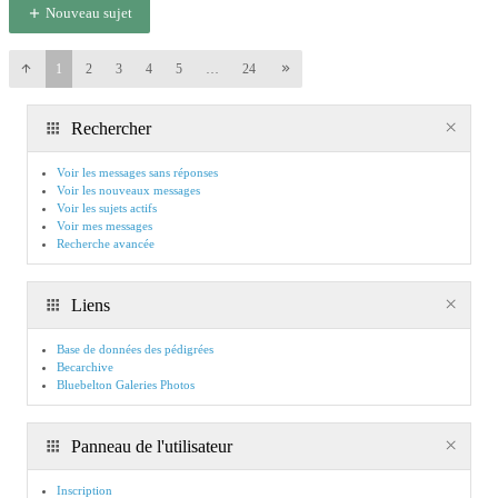
Nouveau sujet
1
2
3
4
5
…
24
Rechercher
Voir les messages sans réponses
Voir les nouveaux messages
Voir les sujets actifs
Voir mes messages
Recherche avancée
Liens
Base de données des pédigrées
Becarchive
Bluebelton Galeries Photos
Panneau de l'utilisateur
Inscription