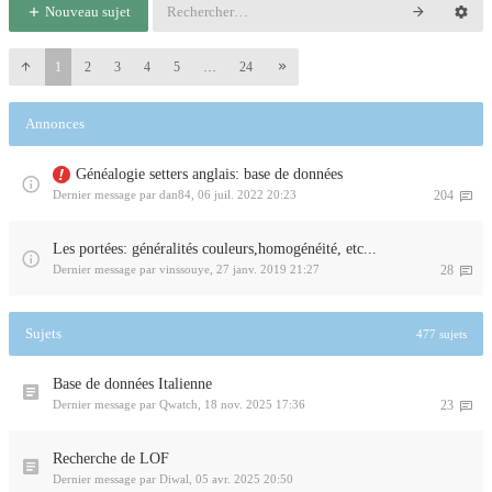
Nouveau sujet
1
2
3
4
5
…
24
Annonces
Généalogie setters anglais: base de données
Dernier message par
dan84
,
06 juil. 2022 20:23
204
Les portées: généralités couleurs,homogénéité, etc...
Dernier message par
vinssouye
,
27 janv. 2019 21:27
28
Sujets
477 sujets
Base de données Italienne
Dernier message par
Qwatch
,
18 nov. 2025 17:36
23
Recherche de LOF
Dernier message par
Diwal
,
05 avr. 2025 20:50