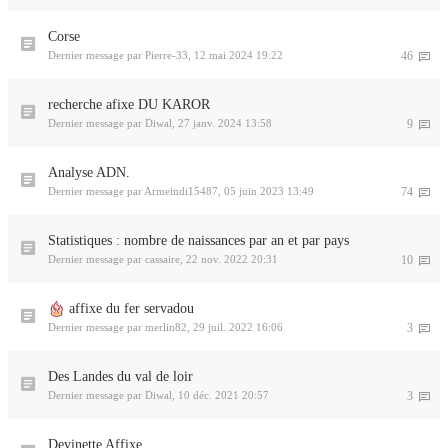
Corse
Dernier message par
Pierre-33
,
12 mai 2024 19:22
46
recherche afixe DU KAROR
Dernier message par
Diwal
,
27 janv. 2024 13:58
9
Analyse ADN.
Dernier message par
Armeindi15487
,
05 juin 2023 13:49
74
Statistiques : nombre de naissances par an et par pays
Dernier message par
cassaire
,
22 nov. 2022 20:31
10
affixe du fer servadou
Dernier message par
merlin82
,
29 juil. 2022 16:06
3
Des Landes du val de loir
Dernier message par
Diwal
,
10 déc. 2021 20:57
3
Devinette Affixe