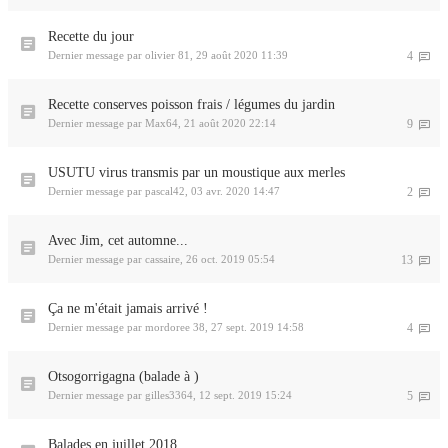
Recette du jour
Dernier message par
olivier 81
,
29 août 2020 11:39
4
Recette conserves poisson frais / légumes du jardin
Dernier message par
Max64
,
21 août 2020 22:14
9
USUTU virus transmis par un moustique aux merles
Dernier message par
pascal42
,
03 avr. 2020 14:47
2
Avec Jim, cet automne...
Dernier message par
cassaire
,
26 oct. 2019 05:54
13
Ça ne m'était jamais arrivé !
Dernier message par
mordoree 38
,
27 sept. 2019 14:58
4
Otsogorrigagna (balade à )
Dernier message par
gilles3364
,
12 sept. 2019 15:24
5
Balades en juillet 2018