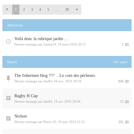
1
2
3
4
5
…
29
Annonces
Voilà donc la rubrique jardin ....
Dernier message par
Carine24
,
19 mars 2010 20:12
1
Sujets
561 sujets
The fishermen blog !!!! ...Le coin des pêcheurs.
Dernier message par
dan84
,
04 nov. 2024 18:34
908
Rugby H Cup
Dernier message par
dan84
,
14 avr. 2025 20:06
15
Nichoir
Dernier message par
Pierre-33
,
10 juin 2024 12:22
392