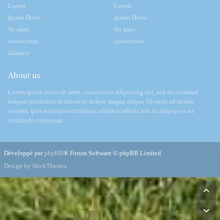
Lorem
Lorem
Ipsum Dolor
Ipsum Dolor
Sit amet
Sit amet
consectetur
consectetur
ullamco
About us
Lorem ipsum dolor sit amet, consectetur adipiscing elit, sed do eiusmod
tempor incididunt ut labore et dolore magna aliqua. Ut enim ad minim
veniam, quis nostrud exercitation ullamco laboris nisi ut aliquip ex ea
commodo consequat.
Développé par
phpBB
® Forum Software © phpBB Limited
Design by SlickThemes