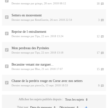
Dernier message par
gringo
,
28 nov. 2018 08:12
18
Setters en mouvement
Dernier message par
RemiGuerin
,
26 nov. 2018 22:54
3
Reprise de l entraînement
Dernier message par
Tips
,
22 nov. 2018 13:24
12
Mon perdreau des Pyrénées
Dernier message par
Tips
,
22 nov. 2018 13:18
17
Becassine venant me narguer...
Dernier message par
Blue
,
21 oct. 2018 17:07
15
Chasse de la perdrix rouge en Corse avec nos setters
Dernier message par
pierre2a
,
13 sept. 2018 18:53
9
Afficher les sujets publiés depuis :
Tous les sujets
Trier par
Date du message
Décroissant