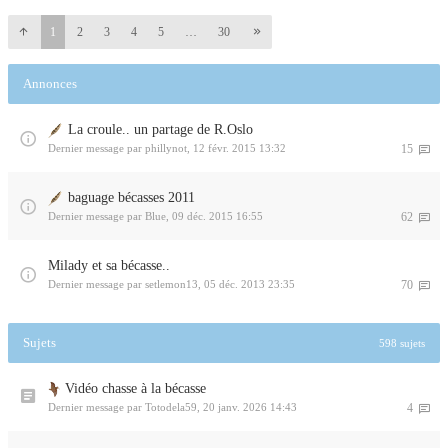
1
2
3
4
5
…
30
Annonces
La croule.. un partage de R.Oslo
Dernier message par
phillynot
,
12 févr. 2015 13:32
15
baguage bécasses 2011
Dernier message par
Blue
,
09 déc. 2015 16:55
62
Milady et sa bécasse..
Dernier message par
setlemon13
,
05 déc. 2013 23:35
70
Sujets
598 sujets
Vidéo chasse à la bécasse
Dernier message par
Totodela59
,
20 janv. 2026 14:43
4