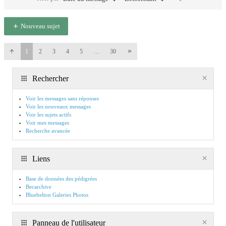
Nouveau sujet
1
2
3
4
5
…
30
Rechercher
Voir les messages sans réponses
Voir les nouveaux messages
Voir les sujets actifs
Voir mes messages
Recherche avancée
Liens
Base de données des pédigrées
Becarchive
Bluebelton Galeries Photos
Panneau de l'utilisateur