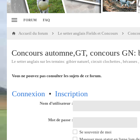
FORUM
FAQ
Accueil du forum
Le setter anglais Fields et Concours
Concours automne,GT, concours GN: b
Le setter anglais sur les terrains: gibier naturel, circuit clochettes., bécasses
Vous ne pouvez pas consulter les sujets de ce forum.
Connexion
•
Inscription
Nom d’utilisateur :
Mot de passe :
Se souvenir de moi
Masquer mon statut en ligne lors de 