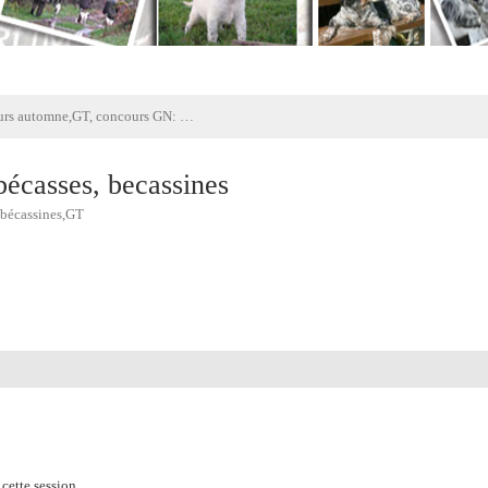
Concours automne,GT, concours GN: bécasses, becassines
écasses, becassines
 , bécassines,GT
cette session