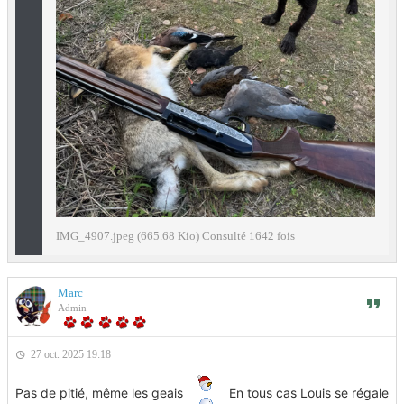
IMG_4907.jpeg (665.68 Kio) Consulté 1642 fois
Marc
Admin
27 oct. 2025 19:18
Pas de pitié, même les geais
En tous cas Louis se régale