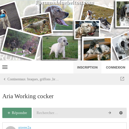
Forums.bluebelton.com
INSCRIPTION
CONNEXION
Continentaux :braques, griffons ,bretons, etc..
Aria Working cocker
Répondre
pierre2a