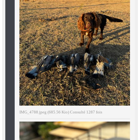
IMG_4788.jpeg (685.56 Kio) Consulté 1287 fois