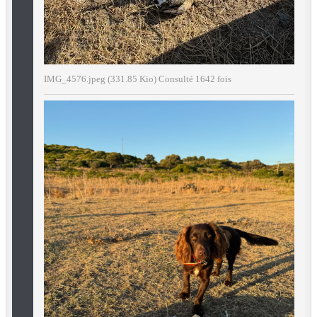
IMG_4576.jpeg (331.85 Kio) Consulté 1642 fois