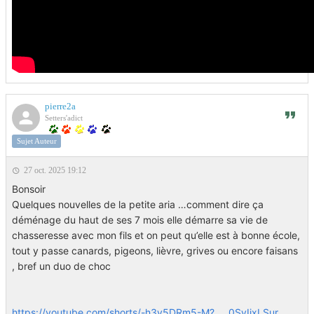
pierre2a
Setters'adict
Sujet Auteur
27 oct. 2025 19:12
Bonsoir
Quelques nouvelles de la petite aria …comment dire ça
déménage du haut de ses 7 mois elle démarre sa vie de
chasseresse avec mon fils et on peut qu’elle est à bonne école,
tout y passe canards, pigeons, lièvre, grives ou encore faisans
, bref un duo de choc
https://youtube.com/shorts/-h3y5DRm5-M? ... 0SyIixLSur