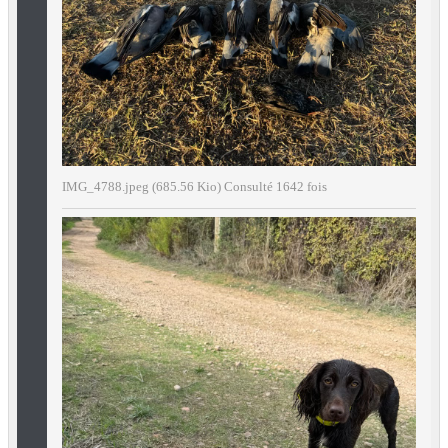
IMG_4788.jpeg (685.56 Kio) Consulté 1642 fois