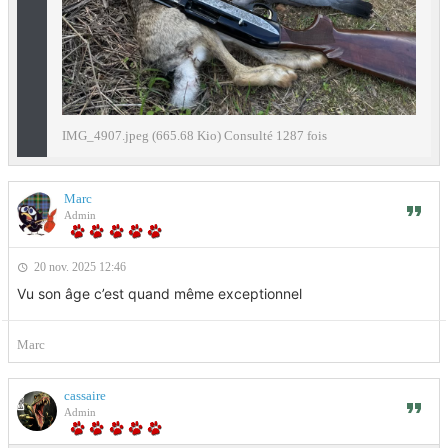
IMG_4907.jpeg (665.68 Kio) Consulté 1287 fois
Marc
Admin
20 nov. 2025 12:46
Vu son âge c’est quand même exceptionnel
Marc
cassaire
Admin