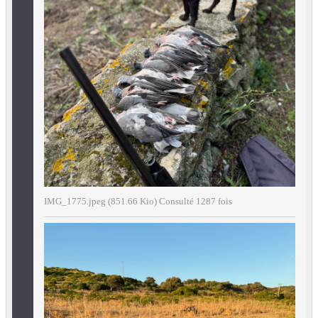
IMG_1775.jpeg (851.66 Kio) Consulté 1287 fois