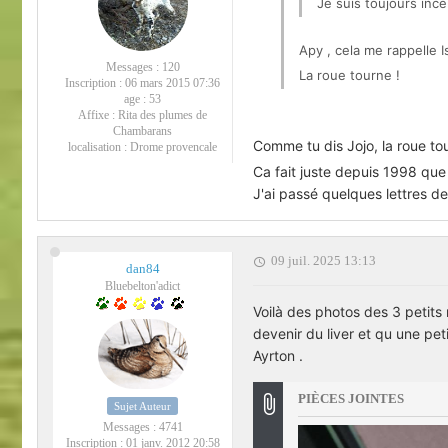
Je suis toujours ince
Apy , cela me rappelle I
Messages :
120
La roue tourne !
Inscription :
06 mars 2015 07:36
age :
53
Affixe :
Rita des plumes de
Chambarans
Comme tu dis Jojo, la roue t
localisation :
Drome provencale
Ca fait juste depuis 1998 que j
J'ai passé quelques lettres d
09 juil. 2025 13:13
dan84
Bluebelton'adict
Voilà des photos des 3 petits 
devenir du liver et qu une pet
Ayrton .
PIÈCES JOINTES
Sujet Auteur
Messages :
4741
Inscription :
01 janv. 2012 20:58