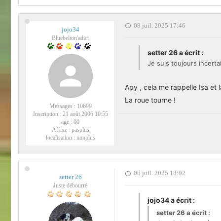
08 juil. 2025 17:46
jojo34
Bluebelton'adict
setter 26 a écrit :
Je suis toujours incerta
Apy , cela me rappelle Isa et 
La roue tourne !
Messages :
10699
Inscription :
21 août 2006 10:55
age :
00
Affixe :
pasplus
localisation :
nonplus
08 juil. 2025 18:02
setter 26
Juste débourré
jojo34 a écrit :
setter 26 a écrit :