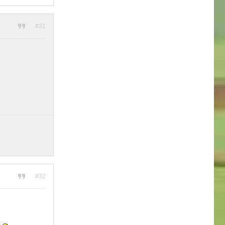
#31
#32