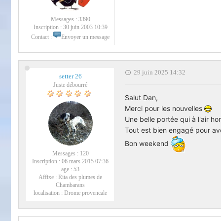
Messages :
3390
Inscription :
30 juin 2003 10:39
Contact :
Envoyer un message
29 juin 2025 14:32
setter 26
Juste débourré
Salut Dan,
Merci pour les nouvelles
Une belle portée qui à l'air h
Tout est bien engagé pour avoi
Bon weekend
Messages :
120
Inscription :
06 mars 2015 07:36
age :
53
Affixe :
Rita des plumes de
Chambarans
localisation :
Drome provencale