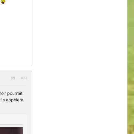
e
#33
oir pourrait
ui s appelera