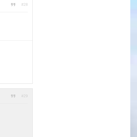
#28
#29