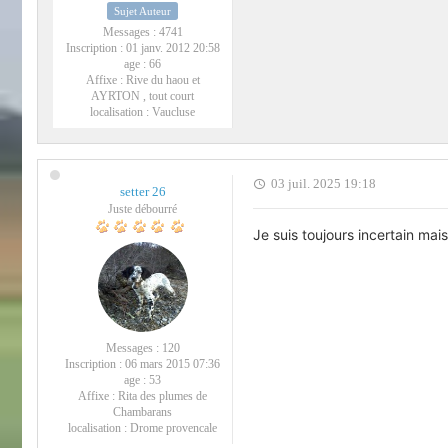
Sujet Auteur
Messages :
4741
Inscription :
01 janv. 2012 20:58
age :
66
Affixe :
Rive du haou et
AYRTON , tout court
localisation :
Vaucluse
03 juil. 2025 19:18
setter 26
Juste débourré
Je suis toujours incertain mai
Messages :
120
Inscription :
06 mars 2015 07:36
age :
53
Affixe :
Rita des plumes de
Chambarans
localisation :
Drome provencale