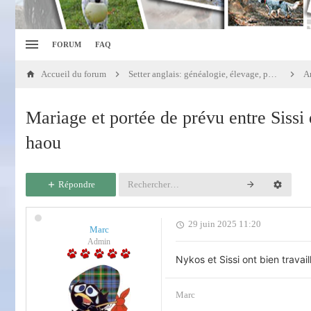
FORUM
FAQ
Accueil du forum
Setter anglais: généalogie, élevage, portées
An
Mariage et portée de prévu entre Sissi
haou
Répondre
29 juin 2025 11:20
Marc
Admin
Nykos et Sissi ont bien travaill
Marc