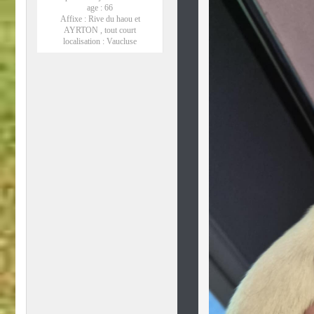
age :
66
Affixe :
Rive du haou et
AYRTON , tout court
localisation :
Vaucluse