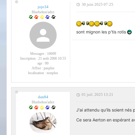
30 juin 2025 07:25
jojo34
Bluebelton'adict
sont mignon les p'tis rotis
Messages :
10699
Inscription :
21 août 2006 10:55
age :
00
Affixe :
pasplus
localisation :
nonplus
01 juil. 2025 13:21
dan84
Bluebelton'adict
J'ai attendu qu'ils soient nés 
Ce sera Aerton en espérant av