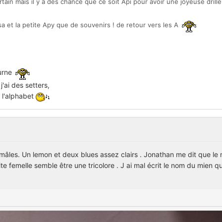
rtain mais il y a des chance que ce soit Api pour avoir une joyeuse drill
sa et la petite Apy que de souvenirs ! de retour vers les A
ourne
'ai des setters,
e l'alphabet
mâles. Un lemon et deux blues assez clairs . Jonathan me dit que le n
ite femelle semble être une tricolore . J ai mal écrit le nom du mien q