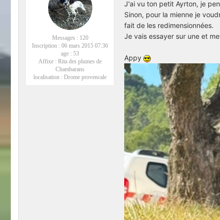
J'ai vu ton petit Ayrton, je pe
Sinon, pour la mienne je voud
fait de les redimensionnées.
Je vais essayer sur une et met
Messages :
120
Inscription :
06 mars 2015 07:36
age :
53
Appy
Affixe :
Rita des plumes de
Chambarans
localisation :
Drome provencale