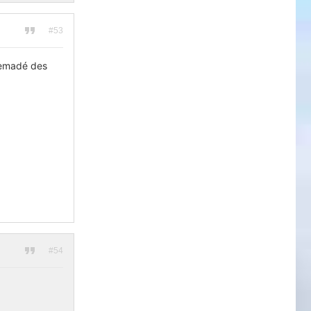
#53
 demadé des
#54