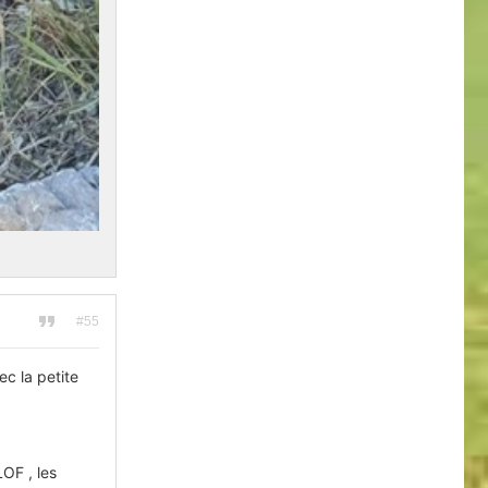
#55
c la petite
OF , les