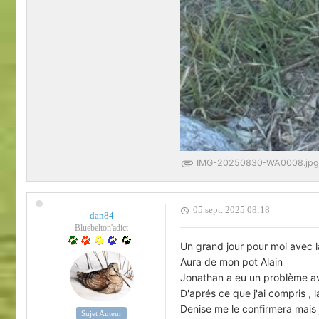
IMG-20250830-WA0008.jpg (
05 sept. 2025 08:18
dan84
Bluebelton'adict
Un grand jour pour moi avec l
Aura de mon pot Alain
Jonathan a eu un problème avec
D'aprés ce que j'ai compris , 
Denise me le confirmera mais 
Sujet Auteur