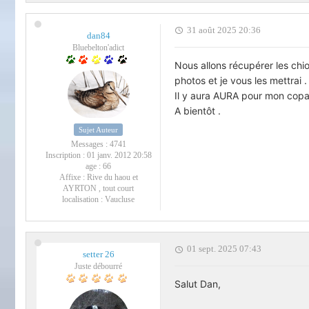
31 août 2025 20:36
dan84
Bluebelton'adict
Nous allons récupérer les chio
photos et je vous les mettrai .
Il y aura AURA pour mon copai
A bientôt .
Sujet Auteur
Messages :
4741
Inscription :
01 janv. 2012 20:58
age :
66
Affixe :
Rive du haou et
AYRTON , tout court
localisation :
Vaucluse
01 sept. 2025 07:43
setter 26
Juste débourré
Salut Dan,