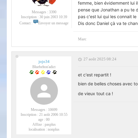
femme, bien évidemment lui il 
pense que Jonathan a pu te do
Messages :
3390
pas c'est lui qui les connait le
Inscription :
30 juin 2003 10:39
Dis donc Daniel çà va te chan
Contact :
Envoyer un message
Marc
27 août 2025 08:24
jojo34
Bluebelton'adict
et c'est repartit !
bien de belles choses avec ton 
de vieux tout ca !
Messages :
10699
Inscription :
21 août 2006 10:55
age :
00
Affixe :
pasplus
localisation :
nonplus