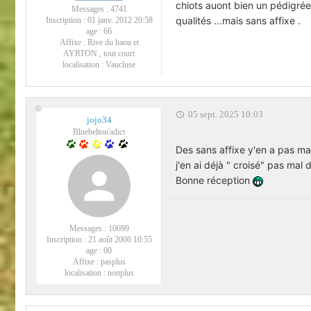
chiots auont bien un pédigrée 
Messages :
4741
qualités ...mais sans affixe .
Inscription :
01 janv. 2012 20:58
age :
66
Affixe :
Rive du haou et
AYRTON , tout court
localisation :
Vaucluse
05 sept. 2025 10:03
jojo34
Bluebelton'adict
Des sans affixe y'en a pas mal
j'en ai déjà " croisé" pas mal
Bonne réception
Messages :
10699
Inscription :
21 août 2006 10:55
age :
00
Affixe :
pasplus
localisation :
nonplus