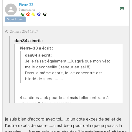
Pierre-33
Setters'adict
Sujet Auteur
29 mars 2024 18:57
dan84 a écrit :
Pierre-33 a écrit :
dan84 a écrit :
Je le faisait également....jusqu’à que mon véto
me le déconseille ( teneur en sel !!)
Dans le même esprit, le lait concentré est
blindé de sucre .......
4 sardines ...ok pour le sel mais tellement rare à
raison de 2 fois par semaine.
Si on prends en compte le sel , il faut prendre en
compte l'hyper côté sucré du lait !
je suis bien d'accord avec toi.....d'un coté excès de sel et de
Rapport + et - je ne pense pas qu'on prenne des
l'autre excès de sucre ....c'est bien pour cela que je posais la
risques par contre en tonus c'est +++
question .....à mon avis les excès des 2 ingrédients pré cités ne