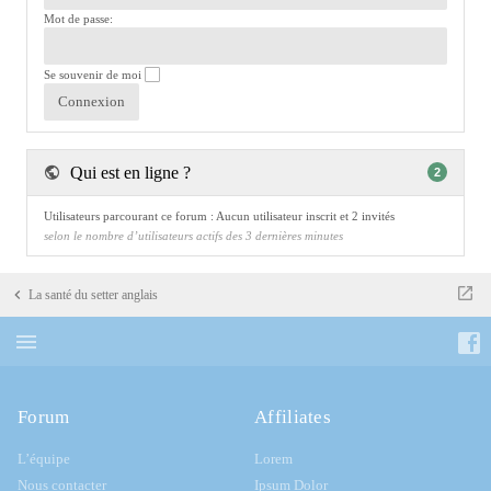
Mot de passe:
Se souvenir de moi
Qui est en ligne ?
2
Utilisateurs parcourant ce forum : Aucun utilisateur inscrit et 2 invités
selon le nombre d’utilisateurs actifs des 3 dernières minutes
La santé du setter anglais
Forum
Affiliates
L’équipe
Lorem
Nous contacter
Ipsum Dolor