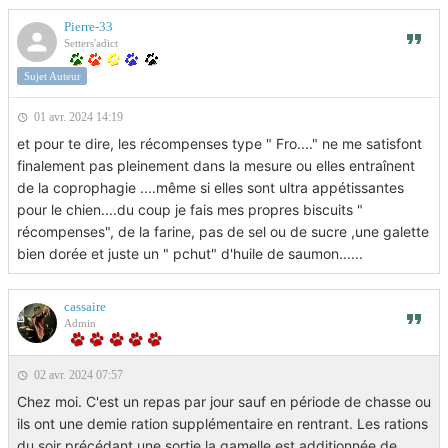
Pierre-33
Setters'adict
Sujet Auteur
01 avr. 2024 14:19
et pour te dire, les récompenses type " Fro...." ne me satisfont
finalement pas pleinement dans la mesure ou elles entraînent
de la coprophagie ....même si elles sont ultra appétissantes
pour le chien....du coup je fais mes propres biscuits "
récompenses", de la farine, pas de sel ou de sucre ,une galette
bien dorée et juste un " pchut" d'huile de saumon......
cassaire
Admin
02 avr. 2024 07:57
Chez moi. C'est un repas par jour sauf en période de chasse ou
ils ont une demie ration supplémentaire en rentrant. Les rations
du soir précédant une sortie la gamelle est additionnée de